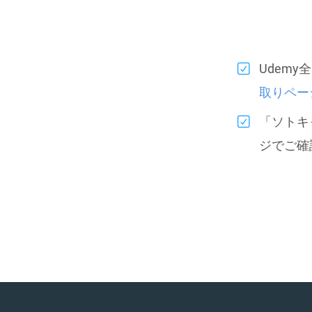
Udem
取りペー
「ソトキ
ジでご確